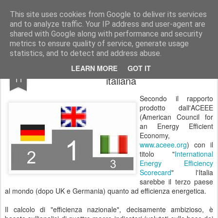
EfficienzaEnergetica.it
Politiche e tecnologie per migliorare l'efficienza energetica italiana
This site uses cookies from Google to deliver its services
and to analyze traffic. Your IP address and user-agent are
Home page
Chi e perchè?
CertificatiBianchi.it
shared with Google along with performance and security
metrics to ensure quality of service, generate usage
statistics, and to detect and address abuse.
Studio americano "incensa" l'efficienza
JUL
LEARN MORE
GOT IT
11
italiana
Secondo il rapporto
prodotto dall'ACEEE
(American Council for
an Energy Efficient
Economy,
www.aceee.org
) con il
titolo "
International
Energy Efficiency
Scorecard
" l'Italia
sarebbe il terzo paese
al mondo (dopo UK e Germania) quanto ad efficienza energetica.
Il calcolo di "efficienza nazionale", decisamente ambizioso, è