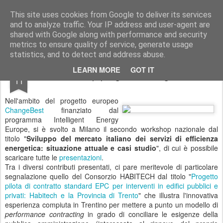
EfficienzaEnergetica.it
Politiche e tecnologie per migliorare l'efficienza energetica italiana
This site uses cookies from Google to deliver its services
and to analyze traffic. Your IP address and user-agent are
Home page
Chi e perchè?
CertificatiBianchi.it
shared with Google along with performance and security
metrics to ensure quality of service, generate usage
statistics, and to detect and address abuse.
JUN
LEARN MORE
GOT IT
Workshop progetto ChangeBest
11
Nell'ambito del progetto europeo
ChangeBest
finanziato dal
programma Intelligent Energy
Europe, si è svolto a Milano il secondo workshop nazionale dal
titolo "
Sviluppo del mercato italiano dei servizi di efficienza
energetica: situazione attuale e casi studio
", di cui è possibile
scaricare tutte le
presentazioni
.
Tra i diversi contributi presentati, ci pare meritevole di particolare
segnalazione quello del Consorzio HABITECH dal titolo "
Progetto
pilota di contratto standard EPC per interventi in edifici pubblici e
privati: Habitech e la Provincia di Trento
" che illustra l'innovativa
esperienza compiuta in Trentino per mettere a punto un modello di
performance contracting
in grado di conciliare le esigenze della